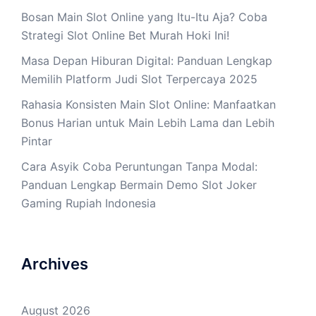
Bosan Main Slot Online yang Itu-Itu Aja? Coba
Strategi Slot Online Bet Murah Hoki Ini!
Masa Depan Hiburan Digital: Panduan Lengkap
Memilih Platform Judi Slot Terpercaya 2025
Rahasia Konsisten Main Slot Online: Manfaatkan
Bonus Harian untuk Main Lebih Lama dan Lebih
Pintar
Cara Asyik Coba Peruntungan Tanpa Modal:
Panduan Lengkap Bermain Demo Slot Joker
Gaming Rupiah Indonesia
Archives
August 2026