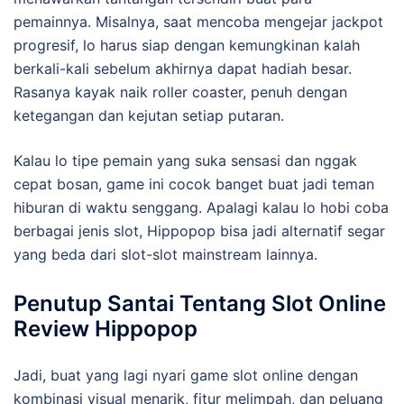
pemainnya. Misalnya, saat mencoba mengejar jackpot
progresif, lo harus siap dengan kemungkinan kalah
berkali-kali sebelum akhirnya dapat hadiah besar.
Rasanya kayak naik roller coaster, penuh dengan
ketegangan dan kejutan setiap putaran.
Kalau lo tipe pemain yang suka sensasi dan nggak
cepat bosan, game ini cocok banget buat jadi teman
hiburan di waktu senggang. Apalagi kalau lo hobi coba
berbagai jenis slot, Hippopop bisa jadi alternatif segar
yang beda dari slot-slot mainstream lainnya.
Penutup Santai Tentang Slot Online
Review Hippopop
Jadi, buat yang lagi nyari game slot online dengan
kombinasi visual menarik, fitur melimpah, dan peluang