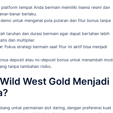
 platform tempat Anda bermain memiliki lisensi resmi dan
benar-benar berlaku.
 demo untuk mengenal pola putaran dan fitur bonus tanpa
lah taruhan dan durasi bermain agar dapat bertahan lebih
tis dan multiplier.
r:
Fokus strategi bermain saat fitur ini aktif bisa menjadi
nus deposit atau no-deposit bonus untuk menambah mod
ng tanpa tambahan risiko.
Wild West Gold Menjadi
a?
ang untuk permainan slot daring, dengan preferensi kuat