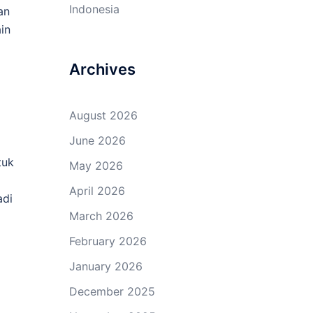
Indonesia
an
in
Archives
August 2026
June 2026
tuk
May 2026
April 2026
adi
March 2026
February 2026
January 2026
December 2025