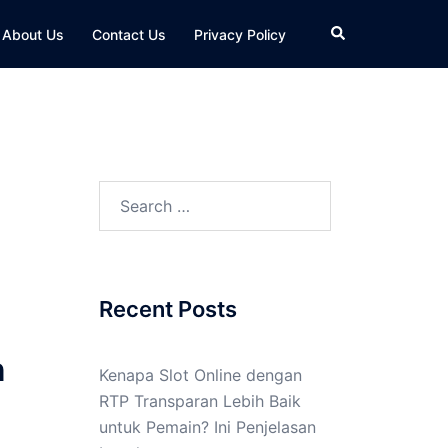
Search
About Us
Contact Us
Privacy Policy
Search
for:
Recent Posts
n
Kenapa Slot Online dengan
RTP Transparan Lebih Baik
untuk Pemain? Ini Penjelasan