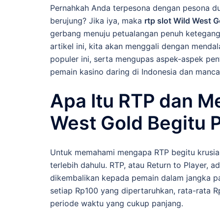
Pernahkah Anda terpesona dengan pesona dun
berujung? Jika iya, maka
rtp slot Wild West G
gerbang menuju petualangan penuh ketegan
artikel ini, kita akan menggali dengan menda
populer ini, serta mengupas aspek-aspek pen
pemain kasino daring di Indonesia dan manca
Apa Itu RTP dan M
West Gold Begitu 
Untuk memahami mengapa RTP begitu krusial 
terlebih dahulu. RTP, atau Return to Player, a
dikembalikan kepada pemain dalam jangka pan
setiap Rp100 yang dipertaruhkan, rata-rata
periode waktu yang cukup panjang.