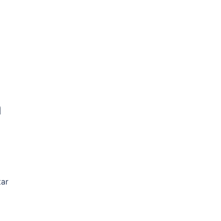
n
tar