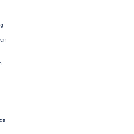
ng
sar
h
nda