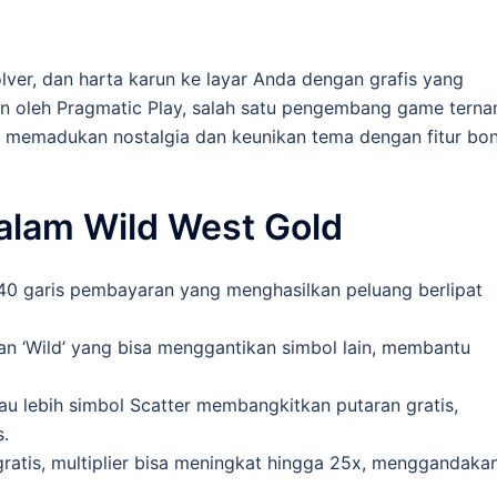
er, dan harta karun ke layar Anda dengan grafis yang
un oleh Pragmatic Play, salah satu pengembang game tern
g memadukan nostalgia dan keunikan tema dengan fitur bo
dalam Wild West Gold
0 garis pembayaran yang menghasilkan peluang berlipat
an ‘Wild’ yang bisa menggantikan simbol lain, membantu
u lebih simbol Scatter membangkitkan putaran gratis,
.
atis, multiplier bisa meningkat hingga 25x, menggandaka