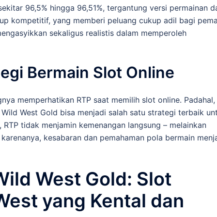
sekitar 96,5% hingga 96,51%, tergantung versi permainan d
kup kompetitif, yang memberi peluang cukup adil bagi pema
ngasyikkan sekaligus realistis dalam memperoleh
egi Bermain Slot Online
nya memperhatikan RTP saat memilih slot online. Padahal,
Wild West Gold bisa menjadi salah satu strategi terbaik un
 RTP tidak menjamin kemenangan langsung – melainkan
 karenanya, kesabaran dan pemahaman pola bermain menj
ld West Gold: Slot
est yang Kental dan