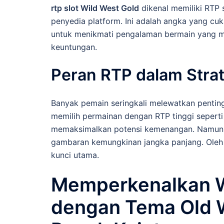
rtp slot Wild West Gold
dikenal memiliki RTP 
penyedia platform. Ini adalah angka yang cu
untuk menikmati pengalaman bermain yang me
keuntungan.
Peran RTP dalam Strat
Banyak pemain seringkali melewatkan penting
memilih permainan dengan RTP tinggi seperti 
memaksimalkan potensi kemenangan. Namun,
gambaran kemungkinan jangka panjang. Oleh
kunci utama.
Memperkenalkan Wi
dengan Tema Old W