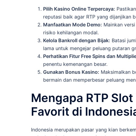
Pilih Kasino Online Terpercaya:
Pastikan
reputasi baik agar RTP yang dijanjikan 
Manfaatkan Mode Demo:
Mainkan versi
risiko kehilangan modal.
Kelola Bankroll dengan Bijak:
Batasi jum
lama untuk mengejar peluang putaran gra
Perhatikan Fitur Free Spins dan Multiplie
penentu kemenangan besar.
Gunakan Bonus Kasino:
Maksimalkan bo
bermain dan memperbesar peluang mena
Mengapa RTP Slot 
Favorit di Indonesi
Indonesia merupakan pasar yang kian berkemb