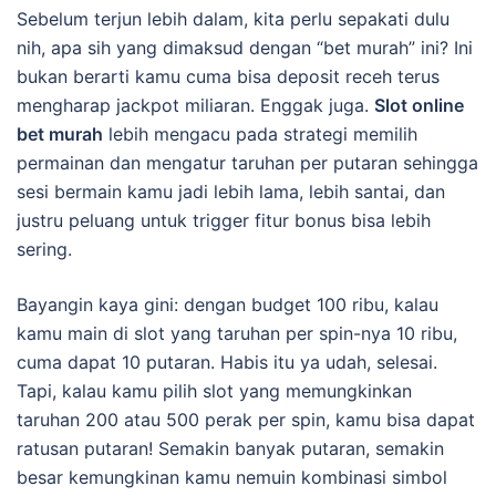
Sebelum terjun lebih dalam, kita perlu sepakati dulu
nih, apa sih yang dimaksud dengan “bet murah” ini? Ini
bukan berarti kamu cuma bisa deposit receh terus
mengharap jackpot miliaran. Enggak juga.
Slot online
bet murah
lebih mengacu pada strategi memilih
permainan dan mengatur taruhan per putaran sehingga
sesi bermain kamu jadi lebih lama, lebih santai, dan
justru peluang untuk trigger fitur bonus bisa lebih
sering.
Bayangin kaya gini: dengan budget 100 ribu, kalau
kamu main di slot yang taruhan per spin-nya 10 ribu,
cuma dapat 10 putaran. Habis itu ya udah, selesai.
Tapi, kalau kamu pilih slot yang memungkinkan
taruhan 200 atau 500 perak per spin, kamu bisa dapat
ratusan putaran! Semakin banyak putaran, semakin
besar kemungkinan kamu nemuin kombinasi simbol