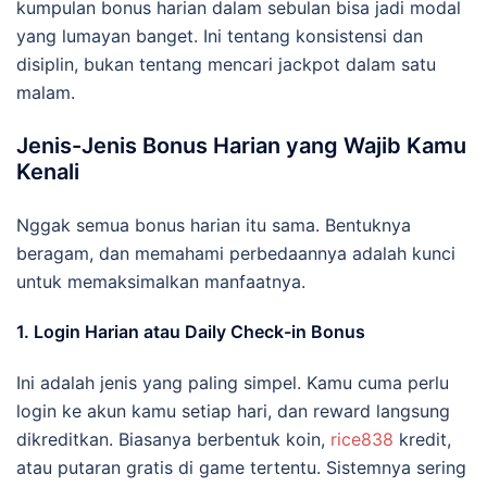
kumpulan bonus harian dalam sebulan bisa jadi modal
yang lumayan banget. Ini tentang konsistensi dan
disiplin, bukan tentang mencari jackpot dalam satu
malam.
Jenis-Jenis Bonus Harian yang Wajib Kamu
Kenali
Nggak semua bonus harian itu sama. Bentuknya
beragam, dan memahami perbedaannya adalah kunci
untuk memaksimalkan manfaatnya.
1. Login Harian atau Daily Check-in Bonus
Ini adalah jenis yang paling simpel. Kamu cuma perlu
login ke akun kamu setiap hari, dan reward langsung
dikreditkan. Biasanya berbentuk koin,
rice838
kredit,
atau putaran gratis di game tertentu. Sistemnya sering