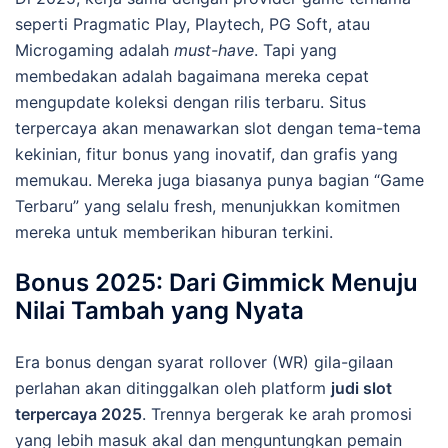
seperti Pragmatic Play, Playtech, PG Soft, atau
Microgaming adalah
must-have
. Tapi yang
membedakan adalah bagaimana mereka cepat
mengupdate koleksi dengan rilis terbaru. Situs
terpercaya akan menawarkan slot dengan tema-tema
kekinian, fitur bonus yang inovatif, dan grafis yang
memukau. Mereka juga biasanya punya bagian “Game
Terbaru” yang selalu fresh, menunjukkan komitmen
mereka untuk memberikan hiburan terkini.
Bonus 2025: Dari Gimmick Menuju
Nilai Tambah yang Nyata
Era bonus dengan syarat rollover (WR) gila-gilaan
perlahan akan ditinggalkan oleh platform
judi slot
terpercaya 2025
. Trennya bergerak ke arah promosi
yang lebih masuk akal dan menguntungkan pemain