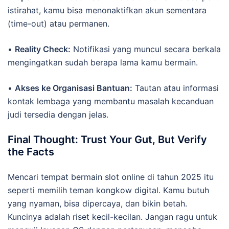
istirahat, kamu bisa menonaktifkan akun sementara
(time-out) atau permanen.
•
Reality Check:
Notifikasi yang muncul secara berkala
mengingatkan sudah berapa lama kamu bermain.
•
Akses ke Organisasi Bantuan:
Tautan atau informasi
kontak lembaga yang membantu masalah kecanduan
judi tersedia dengan jelas.
Final Thought: Trust Your Gut, But Verify
the Facts
Mencari tempat bermain slot online di tahun 2025 itu
seperti memilih teman kongkow digital. Kamu butuh
yang nyaman, bisa dipercaya, dan bikin betah.
Kuncinya adalah riset kecil-kecilan. Jangan ragu untuk