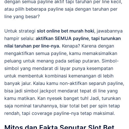
dengan semua payline aktif tapi taruhan per line kecil,
atau pilih beberapa payline saja dengan taruhan per
line yang besar?
Untuk strategi
slot online bet murah hoki
, jawabannya
hampir selalu:
aktifkan SEMUA payline, tapi turunkan
nilai taruhan per line-nya.
Kenapa? Karena dengan
mengaktifkan semua payline, kamu memaksimalkan
peluang untuk menang pada setiap putaran. Simbol-
simbol yang mendarat di layar punya kesempatan
untuk membentuk kombinasi kemenangan di lebih
banyak jalur. Kalau kamu non-aktifkan separuh payline,
bisa jadi simbol jackpot mendarat tepat di line yang
kamu matikan. Kan nyesek banget tuh! Jadi, turunkan
saja nominal taruhannya, biar total bet per spin tetap
rendah, tapi coverage payline-nya tetap maksimal.
Mitos dan Fakta Seputar Slot Bet