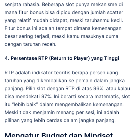
senjata rahasia. Beberapa slot punya mekanisme di
mana fitur bonus bisa dipicu dengan jumlah scatter
yang relatif mudah didapat, meski taruhanmu kecil.
Fitur bonus ini adalah tempat dimana kemenangan
besar sering terjadi, meski kamu masuknya cuma
dengan taruhan receh.
4. Persentase RTP (Return to Player) yang Tinggi
RTP adalah indikator teoritis berapa persen uang
taruhan yang dikembalikan ke pemain dalam jangka
panjang. Pilih slot dengan RTP di atas 96%, atau kalau
bisa mendekati 97%. Ini berarti secara matematis, slot
itu “lebih baik” dalam mengembalikan kemenangan.
Meski tidak menjamin menang per sesi, ini adalah
pilihan yang lebih cerdas dalam jangka panjang.
Mengatur Budget dan Mindset