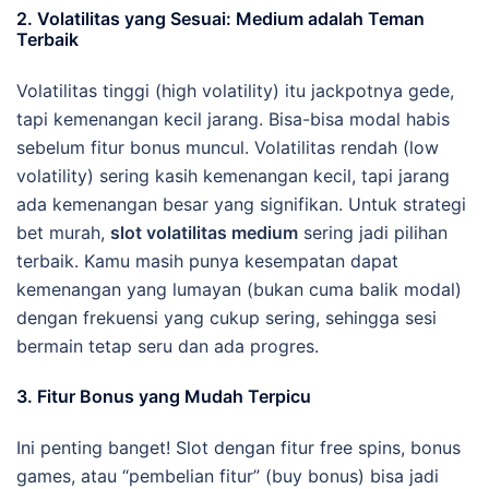
2. Volatilitas yang Sesuai: Medium adalah Teman
Terbaik
Volatilitas tinggi (high volatility) itu jackpotnya gede,
tapi kemenangan kecil jarang. Bisa-bisa modal habis
sebelum fitur bonus muncul. Volatilitas rendah (low
volatility) sering kasih kemenangan kecil, tapi jarang
ada kemenangan besar yang signifikan. Untuk strategi
bet murah,
slot volatilitas medium
sering jadi pilihan
terbaik. Kamu masih punya kesempatan dapat
kemenangan yang lumayan (bukan cuma balik modal)
dengan frekuensi yang cukup sering, sehingga sesi
bermain tetap seru dan ada progres.
3. Fitur Bonus yang Mudah Terpicu
Ini penting banget! Slot dengan fitur free spins, bonus
games, atau “pembelian fitur” (buy bonus) bisa jadi