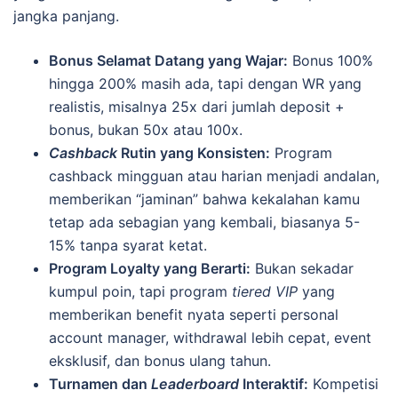
jangka panjang.
Bonus Selamat Datang yang Wajar:
Bonus 100%
hingga 200% masih ada, tapi dengan WR yang
realistis, misalnya 25x dari jumlah deposit +
bonus, bukan 50x atau 100x.
Cashback
Rutin yang Konsisten:
Program
cashback mingguan atau harian menjadi andalan,
memberikan “jaminan” bahwa kekalahan kamu
tetap ada sebagian yang kembali, biasanya 5-
15% tanpa syarat ketat.
Program Loyalty yang Berarti:
Bukan sekadar
kumpul poin, tapi program
tiered VIP
yang
memberikan benefit nyata seperti personal
account manager, withdrawal lebih cepat, event
eksklusif, dan bonus ulang tahun.
Turnamen dan
Leaderboard
Interaktif:
Kompetisi