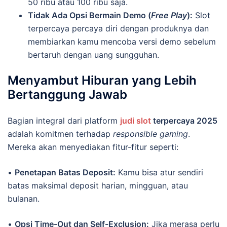
50 ribu atau 100 ribu saja.
Tidak Ada Opsi Bermain Demo (
Free Play
):
Slot
terpercaya percaya diri dengan produknya dan
membiarkan kamu mencoba versi demo sebelum
bertaruh dengan uang sungguhan.
Menyambut Hiburan yang Lebih
Bertanggung Jawab
Bagian integral dari platform
judi slot
terpercaya 2025
adalah komitmen terhadap
responsible gaming
.
Mereka akan menyediakan fitur-fitur seperti:
•
Penetapan Batas Deposit:
Kamu bisa atur sendiri
batas maksimal deposit harian, mingguan, atau
bulanan.
•
Opsi Time-Out dan Self-Exclusion:
Jika merasa perlu