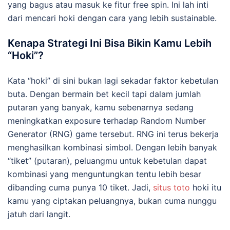
yang bagus atau masuk ke fitur free spin. Ini lah inti
dari mencari hoki dengan cara yang lebih sustainable.
Kenapa Strategi Ini Bisa Bikin Kamu Lebih
“Hoki”?
Kata “hoki” di sini bukan lagi sekadar faktor kebetulan
buta. Dengan bermain bet kecil tapi dalam jumlah
putaran yang banyak, kamu sebenarnya sedang
meningkatkan exposure terhadap Random Number
Generator (RNG) game tersebut. RNG ini terus bekerja
menghasilkan kombinasi simbol. Dengan lebih banyak
“tiket” (putaran), peluangmu untuk kebetulan dapat
kombinasi yang menguntungkan tentu lebih besar
dibanding cuma punya 10 tiket. Jadi,
situs toto
hoki itu
kamu yang ciptakan peluangnya, bukan cuma nunggu
jatuh dari langit.