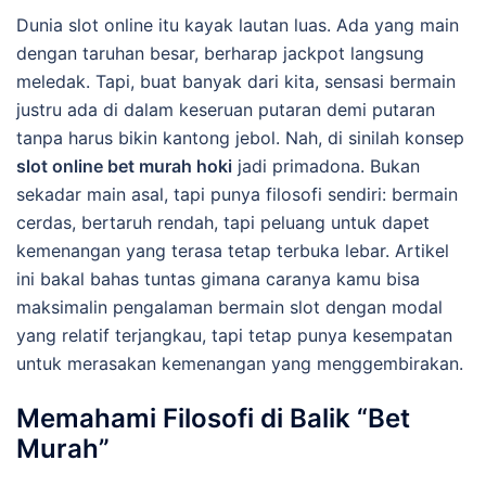
Dunia slot online itu kayak lautan luas. Ada yang main
dengan taruhan besar, berharap jackpot langsung
meledak. Tapi, buat banyak dari kita, sensasi bermain
justru ada di dalam keseruan putaran demi putaran
tanpa harus bikin kantong jebol. Nah, di sinilah konsep
slot online bet murah hoki
jadi primadona. Bukan
sekadar main asal, tapi punya filosofi sendiri: bermain
cerdas, bertaruh rendah, tapi peluang untuk dapet
kemenangan yang terasa tetap terbuka lebar. Artikel
ini bakal bahas tuntas gimana caranya kamu bisa
maksimalin pengalaman bermain slot dengan modal
yang relatif terjangkau, tapi tetap punya kesempatan
untuk merasakan kemenangan yang menggembirakan.
Memahami Filosofi di Balik “Bet
Murah”