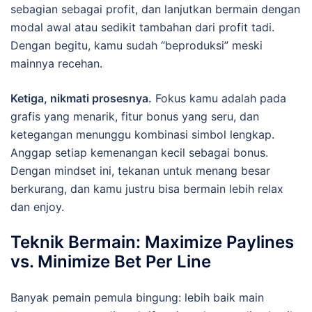
sebagian sebagai profit, dan lanjutkan bermain dengan
modal awal atau sedikit tambahan dari profit tadi.
Dengan begitu, kamu sudah “beproduksi” meski
mainnya recehan.
Ketiga, nikmati prosesnya.
Fokus kamu adalah pada
grafis yang menarik, fitur bonus yang seru, dan
ketegangan menunggu kombinasi simbol lengkap.
Anggap setiap kemenangan kecil sebagai bonus.
Dengan mindset ini, tekanan untuk menang besar
berkurang, dan kamu justru bisa bermain lebih relax
dan enjoy.
Teknik Bermain: Maximize Paylines
vs. Minimize Bet Per Line
Banyak pemain pemula bingung: lebih baik main