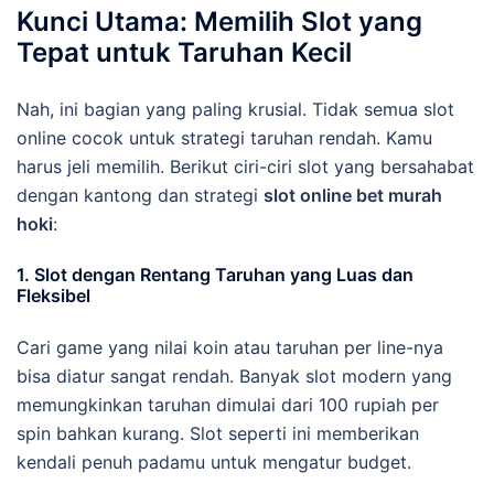
Kunci Utama: Memilih Slot yang
Tepat untuk Taruhan Kecil
Nah, ini bagian yang paling krusial. Tidak semua slot
online cocok untuk strategi taruhan rendah. Kamu
harus jeli memilih. Berikut ciri-ciri slot yang bersahabat
dengan kantong dan strategi
slot online bet murah
hoki
:
1. Slot dengan Rentang Taruhan yang Luas dan
Fleksibel
Cari game yang nilai koin atau taruhan per line-nya
bisa diatur sangat rendah. Banyak slot modern yang
memungkinkan taruhan dimulai dari 100 rupiah per
spin bahkan kurang. Slot seperti ini memberikan
kendali penuh padamu untuk mengatur budget.