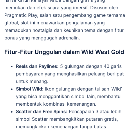
memukau dan efek suara yang imersif. Disusun oleh
Pragmatic Play, salah satu pengembang game ternama
global, slot ini menawarkan pengalaman yang
memadukan nostalgia dan keunikan tema dengan fitur
bonus yang menggugah adrenalin.
Fitur-Fitur Unggulan dalam Wild West Gold
Reels dan Paylines:
5 gulungan dengan 40 garis
pembayaran yang menghasilkan peluang berlipat
untuk menang.
Simbol Wild:
Ikon gulungan dengan tulisan ‘Wild’
yang bisa menggantikan simbol lain, membantu
membentuk kombinasi kemenangan.
Scatter dan Free Spins:
Pencapaian 3 atau lebih
simbol Scatter membangkitkan putaran gratis,
memungkinkan kemenangan tanpa batas.