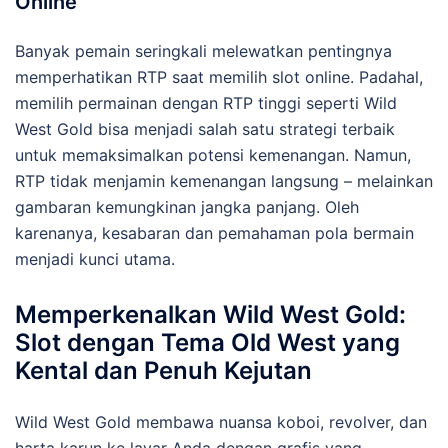
Online
Banyak pemain seringkali melewatkan pentingnya
memperhatikan RTP saat memilih slot online. Padahal,
memilih permainan dengan RTP tinggi seperti Wild
West Gold bisa menjadi salah satu strategi terbaik
untuk memaksimalkan potensi kemenangan. Namun,
RTP tidak menjamin kemenangan langsung – melainkan
gambaran kemungkinan jangka panjang. Oleh
karenanya, kesabaran dan pemahaman pola bermain
menjadi kunci utama.
Memperkenalkan Wild West Gold:
Slot dengan Tema Old West yang
Kental dan Penuh Kejutan
Wild West Gold membawa nuansa koboi, revolver, dan
harta karun ke layar Anda dengan grafis yang