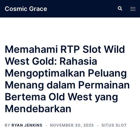
Skip
Cosmic Grace
Search
Tog
to
men
content
Memahami RTP Slot Wild
West Gold: Rahasia
Mengoptimalkan Peluang
Menang dalam Permainan
Bertema Old West yang
Mendebarkan
BY
RYAN JENKINS
NOVEMBER 30, 2025
SITUS SLOT