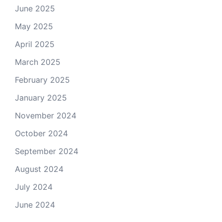
June 2025
May 2025
April 2025
March 2025
February 2025
January 2025
November 2024
October 2024
September 2024
August 2024
July 2024
June 2024