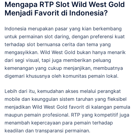
Mengapa RTP Slot Wild West Gold
Menjadi Favorit di Indonesia?
Indonesia merupakan pasar yang kian berkembang
untuk permainan slot daring, dengan preferensi kuat
terhadap slot bernuansa cerita dan tema yang
mengasyikkan. Wild West Gold bukan hanya menarik
dari segi visual, tapi juga memberikan peluang
kemenangan yang cukup menjanjikan, membuatnya
digemari khususnya oleh komunitas pemain lokal.
Lebih dari itu, kemudahan akses melalui perangkat
mobile dan keunggulan sistem taruhan yang fleksibel
menjadikan Wild West Gold favorit di kalangan pemula
maupun pemain profesional. RTP yang kompetitif juga
menambah kepercayaan para pemain terhadap
keadilan dan transparansi permainan.