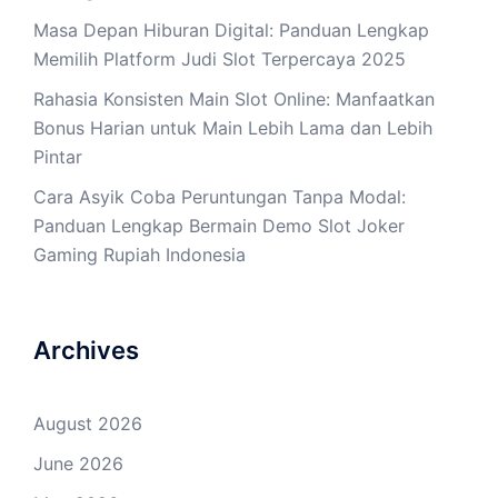
Masa Depan Hiburan Digital: Panduan Lengkap
Memilih Platform Judi Slot Terpercaya 2025
Rahasia Konsisten Main Slot Online: Manfaatkan
Bonus Harian untuk Main Lebih Lama dan Lebih
Pintar
Cara Asyik Coba Peruntungan Tanpa Modal:
Panduan Lengkap Bermain Demo Slot Joker
Gaming Rupiah Indonesia
Archives
August 2026
June 2026