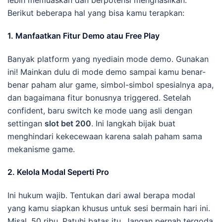
lebih memuaskan dan berpotensi menghasilkan.
Berikut beberapa hal yang bisa kamu terapkan:
1. Manfaatkan Fitur Demo atau Free Play
Banyak platform yang nyediain mode demo. Gunakan
ini! Mainkan dulu di mode demo sampai kamu benar-
benar paham alur game, simbol-simbol spesialnya apa,
dan bagaimana fitur bonusnya triggered. Setelah
confident, baru switch ke mode uang asli dengan
settingan
slot bet 200
. Ini langkah bijak buat
menghindari kekecewaan karena salah paham sama
mekanisme game.
2. Kelola Modal Seperti Pro
Ini hukum wajib. Tentukan dari awal berapa modal
yang kamu siapkan khusus untuk sesi bermain hari ini.
Misal, 50 ribu. Patuhi batas itu. Jangan pernah tergoda