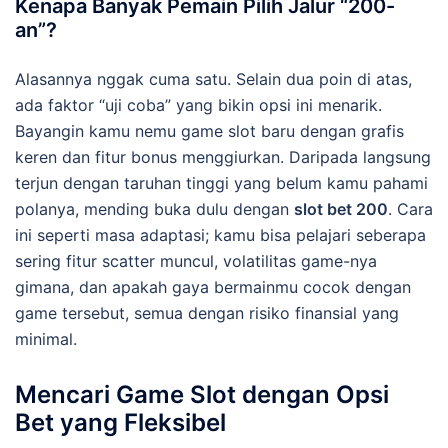
Kenapa Banyak Pemain Pilih Jalur “200-
an”?
Alasannya nggak cuma satu. Selain dua poin di atas,
ada faktor “uji coba” yang bikin opsi ini menarik.
Bayangin kamu nemu game slot baru dengan grafis
keren dan fitur bonus menggiurkan. Daripada langsung
terjun dengan taruhan tinggi yang belum kamu pahami
polanya, mending buka dulu dengan
slot bet 200
. Cara
ini seperti masa adaptasi; kamu bisa pelajari seberapa
sering fitur scatter muncul, volatilitas game-nya
gimana, dan apakah gaya bermainmu cocok dengan
game tersebut, semua dengan risiko finansial yang
minimal.
Mencari Game Slot dengan Opsi
Bet yang Fleksibel