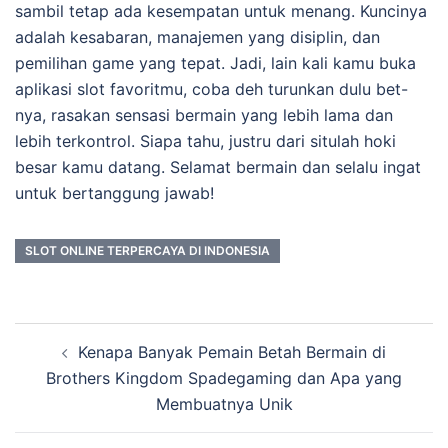
sambil tetap ada kesempatan untuk menang. Kuncinya
adalah kesabaran, manajemen yang disiplin, dan
pemilihan game yang tepat. Jadi, lain kali kamu buka
aplikasi slot favoritmu, coba deh turunkan dulu bet-
nya, rasakan sensasi bermain yang lebih lama dan
lebih terkontrol. Siapa tahu, justru dari situlah hoki
besar kamu datang. Selamat bermain dan selalu ingat
untuk bertanggung jawab!
SLOT ONLINE TERPERCAYA DI INDONESIA
Post
Kenapa Banyak Pemain Betah Bermain di
navigation
Brothers Kingdom Spadegaming dan Apa yang
Membuatnya Unik