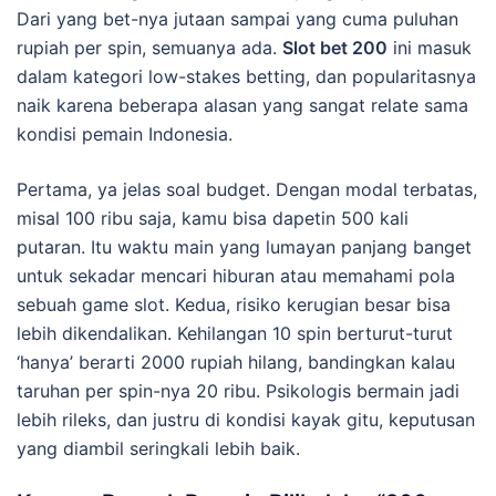
Dari yang bet-nya jutaan sampai yang cuma puluhan
rupiah per spin, semuanya ada.
Slot bet 200
ini masuk
dalam kategori low-stakes betting, dan popularitasnya
naik karena beberapa alasan yang sangat relate sama
kondisi pemain Indonesia.
Pertama, ya jelas soal budget. Dengan modal terbatas,
misal 100 ribu saja, kamu bisa dapetin 500 kali
putaran. Itu waktu main yang lumayan panjang banget
untuk sekadar mencari hiburan atau memahami pola
sebuah game slot. Kedua, risiko kerugian besar bisa
lebih dikendalikan. Kehilangan 10 spin berturut-turut
‘hanya’ berarti 2000 rupiah hilang, bandingkan kalau
taruhan per spin-nya 20 ribu. Psikologis bermain jadi
lebih rileks, dan justru di kondisi kayak gitu, keputusan
yang diambil seringkali lebih baik.