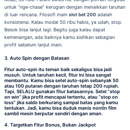
untuk “nge-chase” kerugian dengan menaikkan taruhan
di luar rencana. Filosofi main
slot bet 200
adalah
konsistensi. Kalau modal 50 ribu habis, ya udah, stop.
Besok bisa lanjut lagi. Begitu juga kalau dapat
kemenangan, ada baiknya kamu sisihkan sebagian
profit sebelum lanjut main.
3. Auto Spin dengan Batasan
Fitur auto-spin itu teman baik sekaligus bisa jadi
musuh. Untuk taruhan kecil, fitur ini bisa sangat
membantu. Kamu bisa setel auto-spin sebanyak 50
atau 100 putaran dengan taruhan tetap 200 rupiah.
Tapi, SELALU gunakan fitur batasannya. Setel “stop
on win” jika profit mencapai tertentu, atau “stop on
loss” jika saldo berkurang sampai batas yang kamu
tentukan. Jadi, kamu bisa duduk manis nontin film
sambil mesin berputar sendiri dengan aman.
4. Targetkan Fitur Bonus, Bukan Jackpot