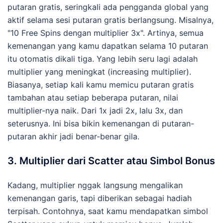
putaran gratis, seringkali ada pengganda global yang
aktif selama sesi putaran gratis berlangsung. Misalnya,
"10 Free Spins dengan multiplier 3x". Artinya, semua
kemenangan yang kamu dapatkan selama 10 putaran
itu otomatis dikali tiga. Yang lebih seru lagi adalah
multiplier yang meningkat (increasing multiplier).
Biasanya, setiap kali kamu memicu putaran gratis
tambahan atau setiap beberapa putaran, nilai
multiplier-nya naik. Dari 1x jadi 2x, lalu 3x, dan
seterusnya. Ini bisa bikin kemenangan di putaran-
putaran akhir jadi benar-benar gila.
3. Multiplier dari Scatter atau Simbol Bonus
Kadang, multiplier nggak langsung mengalikan
kemenangan garis, tapi diberikan sebagai hadiah
terpisah. Contohnya, saat kamu mendapatkan simbol