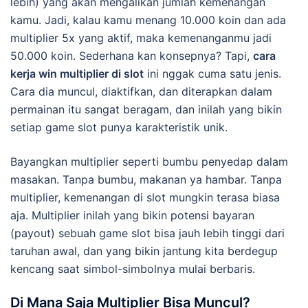
lebih) yang akan mengalikan jumlah kemenangan
kamu. Jadi, kalau kamu menang 10.000 koin dan ada
multiplier 5x yang aktif, maka kemenanganmu jadi
50.000 koin. Sederhana kan konsepnya? Tapi,
cara
kerja win multiplier di slot
ini nggak cuma satu jenis.
Cara dia muncul, diaktifkan, dan diterapkan dalam
permainan itu sangat beragam, dan inilah yang bikin
setiap game slot punya karakteristik unik.
Bayangkan multiplier seperti bumbu penyedap dalam
masakan. Tanpa bumbu, makanan ya hambar. Tanpa
multiplier, kemenangan di slot mungkin terasa biasa
aja. Multiplier inilah yang bikin potensi bayaran
(payout) sebuah game slot bisa jauh lebih tinggi dari
taruhan awal, dan yang bikin jantung kita berdegup
kencang saat simbol-simbolnya mulai berbaris.
Di Mana Saja Multiplier Bisa Muncul?