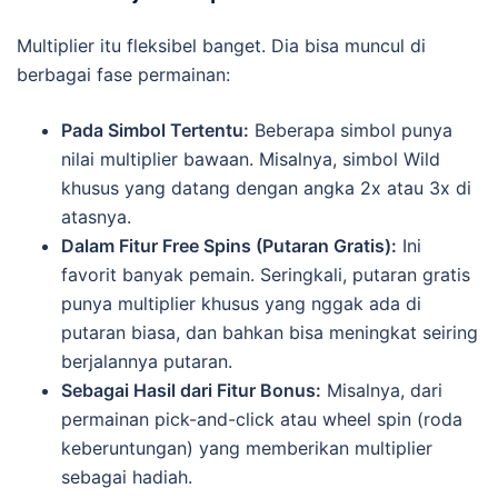
Multiplier itu fleksibel banget. Dia bisa muncul di
berbagai fase permainan:
Pada Simbol Tertentu:
Beberapa simbol punya
nilai multiplier bawaan. Misalnya, simbol Wild
khusus yang datang dengan angka 2x atau 3x di
atasnya.
Dalam Fitur Free Spins (Putaran Gratis):
Ini
favorit banyak pemain. Seringkali, putaran gratis
punya multiplier khusus yang nggak ada di
putaran biasa, dan bahkan bisa meningkat seiring
berjalannya putaran.
Sebagai Hasil dari Fitur Bonus:
Misalnya, dari
permainan pick-and-click atau wheel spin (roda
keberuntungan) yang memberikan multiplier
sebagai hadiah.