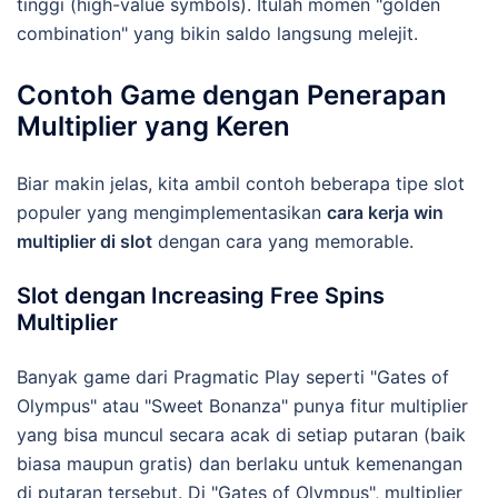
tinggi (high-value symbols). Itulah momen "golden
combination" yang bikin saldo langsung melejit.
Contoh Game dengan Penerapan
Multiplier yang Keren
Biar makin jelas, kita ambil contoh beberapa tipe slot
populer yang mengimplementasikan
cara kerja win
multiplier di slot
dengan cara yang memorable.
Slot dengan Increasing Free Spins
Multiplier
Banyak game dari Pragmatic Play seperti "Gates of
Olympus" atau "Sweet Bonanza" punya fitur multiplier
yang bisa muncul secara acak di setiap putaran (baik
biasa maupun gratis) dan berlaku untuk kemenangan
di putaran tersebut. Di "Gates of Olympus", multiplier