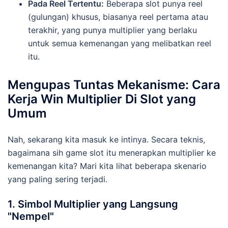
Pada Reel Tertentu:
Beberapa slot punya reel
(gulungan) khusus, biasanya reel pertama atau
terakhir, yang punya multiplier yang berlaku
untuk semua kemenangan yang melibatkan reel
itu.
Mengupas Tuntas Mekanisme: Cara
Kerja Win Multiplier Di Slot yang
Umum
Nah, sekarang kita masuk ke intinya. Secara teknis,
bagaimana sih game slot itu menerapkan multiplier ke
kemenangan kita? Mari kita lihat beberapa skenario
yang paling sering terjadi.
1. Simbol Multiplier yang Langsung
"Nempel"