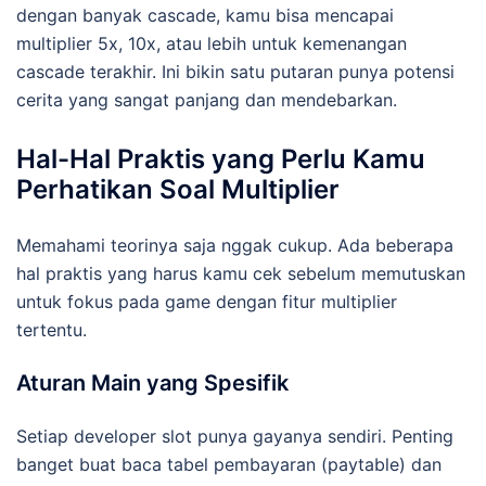
dengan banyak cascade, kamu bisa mencapai
multiplier 5x, 10x, atau lebih untuk kemenangan
cascade terakhir. Ini bikin satu putaran punya potensi
cerita yang sangat panjang dan mendebarkan.
Hal-Hal Praktis yang Perlu Kamu
Perhatikan Soal Multiplier
Memahami teorinya saja nggak cukup. Ada beberapa
hal praktis yang harus kamu cek sebelum memutuskan
untuk fokus pada game dengan fitur multiplier
tertentu.
Aturan Main yang Spesifik
Setiap developer slot punya gayanya sendiri. Penting
banget buat baca tabel pembayaran (paytable) dan