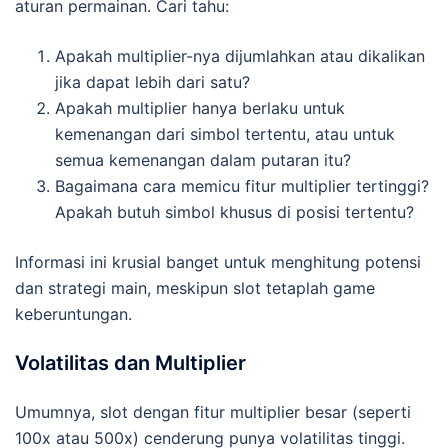
aturan permainan. Cari tahu:
Apakah multiplier-nya dijumlahkan atau dikalikan
jika dapat lebih dari satu?
Apakah multiplier hanya berlaku untuk
kemenangan dari simbol tertentu, atau untuk
semua kemenangan dalam putaran itu?
Bagaimana cara memicu fitur multiplier tertinggi?
Apakah butuh simbol khusus di posisi tertentu?
Informasi ini krusial banget untuk menghitung potensi
dan strategi main, meskipun slot tetaplah game
keberuntungan.
Volatilitas dan Multiplier
Umumnya, slot dengan fitur multiplier besar (seperti
100x atau 500x) cenderung punya volatilitas tinggi.