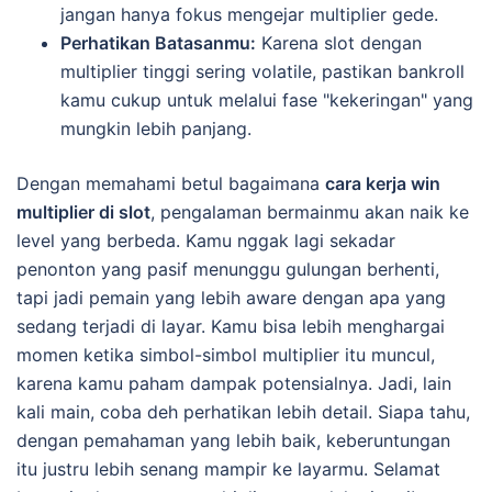
jangan hanya fokus mengejar multiplier gede.
Perhatikan Batasanmu:
Karena slot dengan
multiplier tinggi sering volatile, pastikan bankroll
kamu cukup untuk melalui fase "kekeringan" yang
mungkin lebih panjang.
Dengan memahami betul bagaimana
cara kerja win
multiplier di slot
, pengalaman bermainmu akan naik ke
level yang berbeda. Kamu nggak lagi sekadar
penonton yang pasif menunggu gulungan berhenti,
tapi jadi pemain yang lebih aware dengan apa yang
sedang terjadi di layar. Kamu bisa lebih menghargai
momen ketika simbol-simbol multiplier itu muncul,
karena kamu paham dampak potensialnya. Jadi, lain
kali main, coba deh perhatikan lebih detail. Siapa tahu,
dengan pemahaman yang lebih baik, keberuntungan
itu justru lebih senang mampir ke layarmu. Selamat