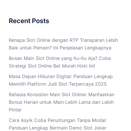
Recent Posts
Kenapa Slot Online dengan RTP Transparan Lebih
Baik untuk Pemain? Ini Penjelasan Lengkapnya
Bosan Main Slot Online yang Itu-Itu Aja? Coba
Strategi Slot Online Bet Murah Hoki Ini!
Masa Depan Hiburan Digital: Panduan Lengkap
Memilih Platform Judi Slot Terpercaya 2025
Rahasia Konsisten Main Slot Online: Manfaatkan
Bonus Harian untuk Main Lebih Lama dan Lebih
Pintar
Cara Asyik Coba Peruntungan Tanpa Modal:
Panduan Lengkap Bermain Demo Slot Joker