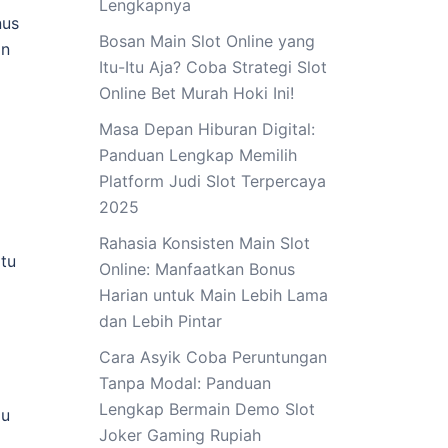
Lengkapnya
nus
Bosan Main Slot Online yang
an
Itu-Itu Aja? Coba Strategi Slot
Online Bet Murah Hoki Ini!
Masa Depan Hiburan Digital:
Panduan Lengkap Memilih
Platform Judi Slot Terpercaya
2025
Rahasia Konsisten Main Slot
tu
Online: Manfaatkan Bonus
Harian untuk Main Lebih Lama
dan Lebih Pintar
Cara Asyik Coba Peruntungan
Tanpa Modal: Panduan
Lengkap Bermain Demo Slot
au
Joker Gaming Rupiah