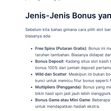
Jenis-Jenis Bonus yang
Sebelum kita bahas gimana cara pilih slot b
biasanya ada:
Free Spins (Putaran Gratis)
: Bonus ini 
taruhan tambahan. Biasanya didapat dari
Bonus Deposit
: Kadang situs slot kasi
bonus 100% dari jumlah deposit pertama
Wild dan Scatter
: Meskipun ini bukan bon
kunci untuk memicu fitur bonus seperti fr
Multipliers (Pengganda)
: Bonus yang m
bikin hasil spin jadi jauh lebih menggiurk
Bonus Game atau Mini Game
: Beberapa
untuk mendapatkan hadiah ekstra.