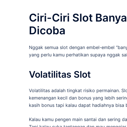
Ciri-Ciri Slot Ban
Dicoba
Nggak semua slot dengan embel-embel “bany
yang perlu kamu perhatikan supaya nggak sala
Volatilitas Slot
Volatilitas adalah tingkat risiko permainan. S
kemenangan kecil dan bonus yang lebih sering
kasih bonus tapi kalau dapat hadiahnya bisa 
Kalau kamu pengen main santai dan sering dap
Tapi kalau suka tantangan dan mau mengejar jac