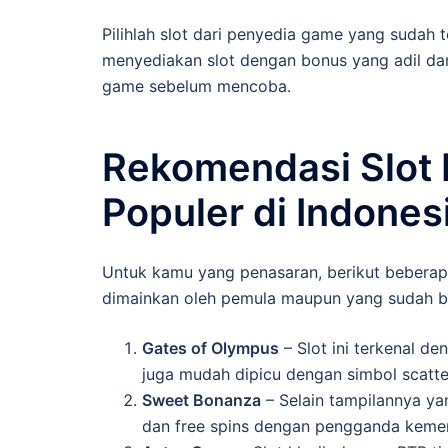
Pilihlah slot dari penyedia game yang sudah
menyediakan slot dengan bonus yang adil dan
game sebelum mencoba.
Rekomendasi Slot
Populer di Indones
Untuk kamu yang penasaran, berikut beberap
dimainkan oleh pemula maupun yang sudah 
Gates of Olympus
– Slot ini terkenal de
juga mudah dipicu dengan simbol scatte
Sweet Bonanza
– Selain tampilannya ya
dan free spins dengan pengganda keme