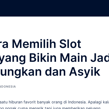
a Memilih Slot
ang Bikin Main Jad
ungkan dan Asyik
INDONESIA
satu hiburan favorit banyak orang di Indonesia. Apalagi kal
g nggak cuma menarik tapi juga memberikan peluang