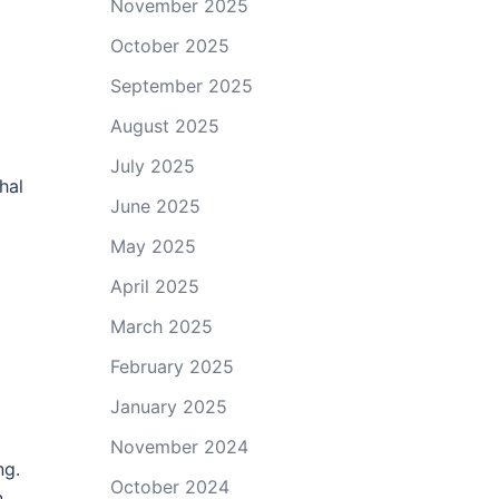
November 2025
October 2025
September 2025
August 2025
July 2025
hal
June 2025
May 2025
April 2025
March 2025
February 2025
January 2025
November 2024
ng.
October 2024
.