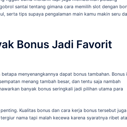
l ngobrol santai tentang gimana cara memilih slot dengan bo
cul, serta tips supaya pengalaman main kamu makin seru d
ak Bonus Jadi Favorit
deh betapa menyenangkannya dapat bonus tambahan. Bonus i
kesempatan menang tambah besar, dan tentu saja nambah
nawarkan banyak bonus seringkali jadi pilihan utama para
penting. Kualitas bonus dan cara kerja bonus tersebut juga
ergiur nama tapi malah kecewa karena syaratnya ribet at